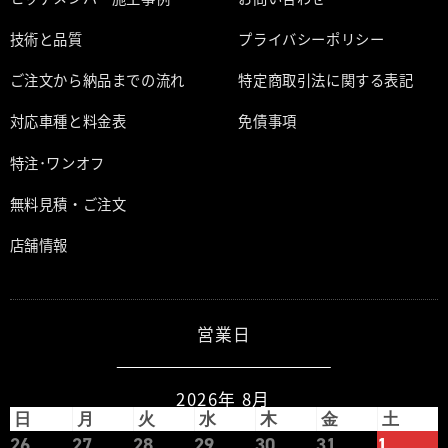
技術と品質
プライバシーポリシー
ご注文から納品までの流れ
特定商取引法に関する表記
対応車種と料金表
免債事項
特注･ワンオフ
無料見積・ご注文
店舗情報
営業日
2026年 8月
日
月
火
水
木
金
土
26
27
28
29
30
31
1