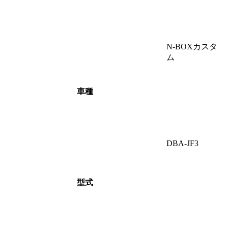
N-BOXカスタ
ム
車種
DBA-JF3
型式