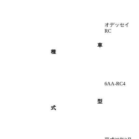
オデッセイ
RC
車
種
6AA-RC4
型
式