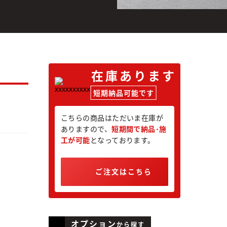
在
庫
あ
り
ま
す
短期納品可能です
こちらの商品はただいま在庫が
ありますので、
短期間で納品･施
工が可能
となっております。
ご注文はこちら
オプション
から探す