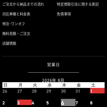
ご注文から納品までの流れ
特定商取引法に関する表記
対応車種と料金表
免債事項
特注･ワンオフ
無料見積・ご注文
店舗情報
営業日
2026年 8月
日
月
火
水
木
金
土
26
27
28
29
30
31
1
6
2
3
4
5
7
8