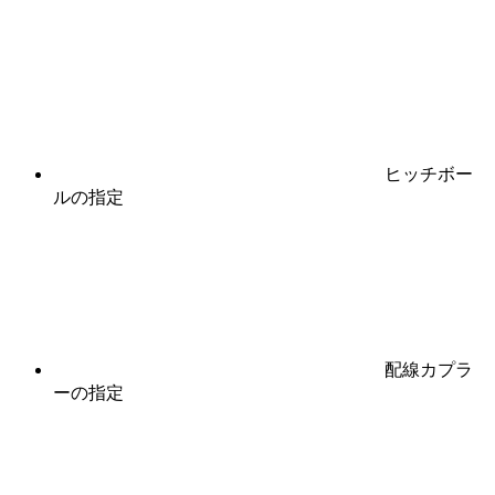
ヒッチボー
ル
の指定
配線カプラ
ー
の指定