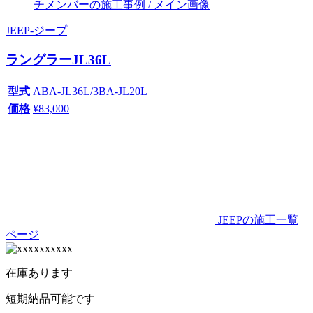
JEEP
-
ジープ
ラングラーJL36L
型式
ABA-JL36L/3BA-JL20L
価格
¥
83,000
JEEPの施工一覧
ページ
在
庫
あ
り
ま
す
短期納品可能です