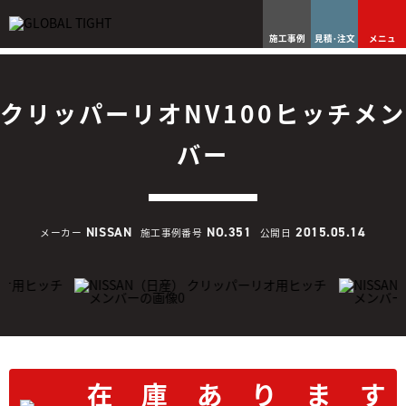
施工事例
見積･注文
メニュ
クリッパーリオNV100ヒッチメン
バー
NISSAN
NO.351
2015.05.14
メーカー
施工事例番号
公開日
在
庫
あ
り
ま
す