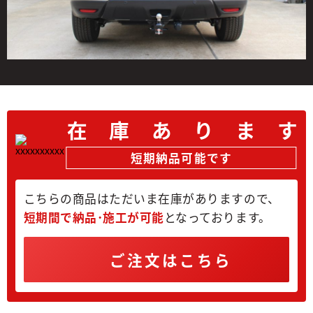
在
庫
あ
り
ま
す
短期納品可能です
こちらの商品はただいま在庫がありますので、
短期間で納品･施工が可能
となっております。
ご注文はこちら