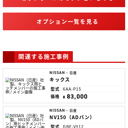
オプション一覧を見る
関連する施工事例
NISSAN
-
日産
キックス
型式
6AA-P15
83,000
価格
¥
NISSAN
-
日産
NV150（ADバン）
型式
DBF-VY12